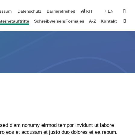
erspringen
suc
essum
Datenschutz
Barrierefreiheit
EN
KIT
Star
nternetauftritte
Schreibweisen/Formales
A-Z
Kontakt
, sed diam nonumy eirmod tempor invidunt ut labore
ro eos et accusam et justo duo dolores et ea rebum.