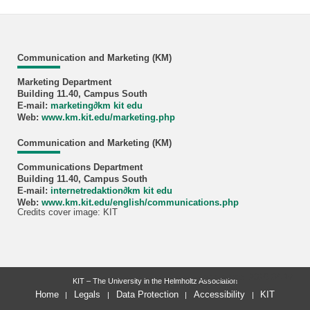
Communication and Marketing (KM)
Marketing Department
Building 11.40, Campus South
E-mail:
marketing
∂
km kit edu
Web:
www.km.kit.edu/marketing.php
Communication and Marketing (KM)
Communications Department
Building 11.40, Campus South
E-mail:
internetredaktion
∂
km kit edu
Web:
www.km.kit.edu/english/communications.php
Credits cover image: KIT
last change: 2026-04-27
KIT – The University in the Helmholtz Association
Home
Legals
Data Protection
Accessibility
KIT